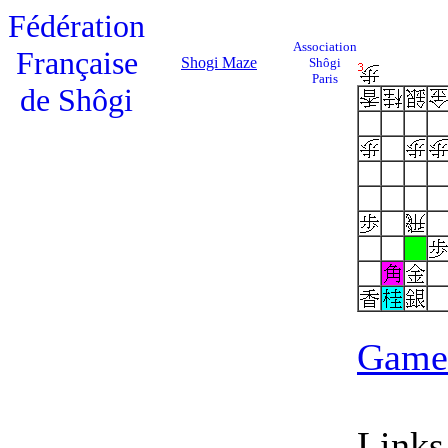
Fédération
Association
Française
Shogi Maze
Shôgi
Paris
de Shôgi
Game 
Links